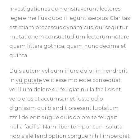
Investigationes demonstraverunt lectores
legere me lius quod ii legunt saepius. Claritas
est etiam processus dynamicus, qui sequitur
mutationem consuetudium lectorumnotare
quam littera gothica, quam nunc decima et
quinta.
Duis autem vel eum iriure dolor in hendrerit
in
vulputate
velit esse molestie consequat,
vel illum dolore eu feugiat nulla facilisis at
vero eros et accumsan et iusto odio
dignissim qui blandit praesent luptatum
zzril delenit augue duis dolore te feugait
nulla facilisi. Nam liber tempor cum soluta
nobis eleifend option congue nihil imperdiet